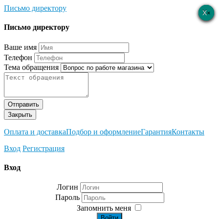
Письмо директору
×
×
×
×
×
Письмо директору
Ваше имя
Телефон
Тема обращения
Отправить
Закрыть
Оплата и доставка
Подбор и оформление
Гарантия
Контакты
Вход
Регистрация
Вход
Логин
Пароль
Запомнить меня
Войти