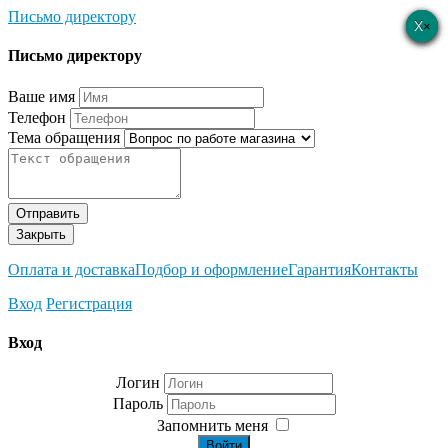
Письмо директору
×
×
×
×
×
Письмо директору
Ваше имя
Телефон
Тема обращения
Отправить
Закрыть
Оплата и доставка
Подбор и оформление
Гарантия
Контакты
Вход
Регистрация
Вход
Логин
Пароль
Запомнить меня
Войти