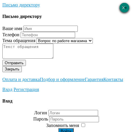
Письмо директору
×
×
×
×
×
Письмо директору
Ваше имя
Телефон
Тема обращения
Отправить
Закрыть
Оплата и доставка
Подбор и оформление
Гарантия
Контакты
Вход
Регистрация
Вход
Логин
Пароль
Запомнить меня
Войти