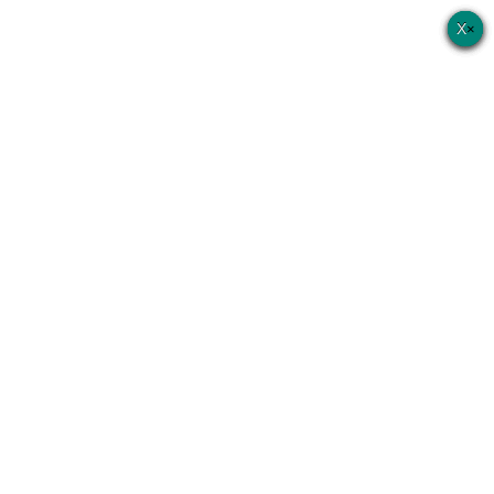
×
×
×
×
×