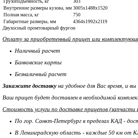
Грузоподъемность, кг
303
Внутренние размеры кузова, мм
3005х1488х1520
Полная масса, кг
750
Габаритные размеры, мм
4364х1992х2119
Двухосный промтоварный фургон
Оплату за приобретенный прицеп или комплектующи
Наличный расчет
Банковские карты
Безналичный расчет
Закажите доставку
на удобное для Вас время, и в
Ваш прицеп будет доставлен в необходимой комплек
Стоимость услуги по доставке прицепов (запчасти 
По гор. Санкт-Петербург в пределах КАД - дос
В Ленинградскую область - каждые 50 км от К