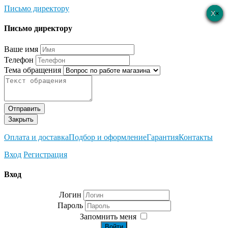
Письмо директору
×
×
×
×
×
Письмо директору
Ваше имя
Телефон
Тема обращения
Отправить
Закрыть
Оплата и доставка
Подбор и оформление
Гарантия
Контакты
Вход
Регистрация
Вход
Логин
Пароль
Запомнить меня
Войти