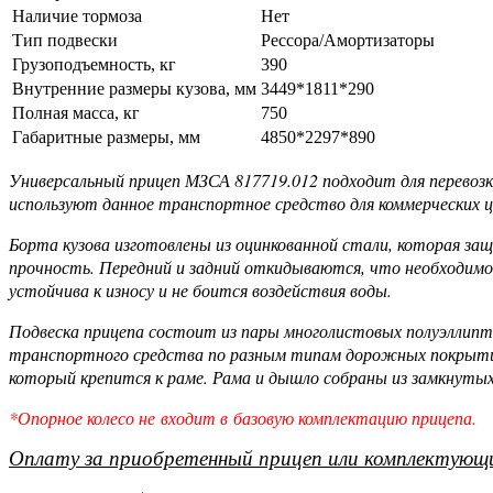
Наличие тормоза
Нет
Тип подвески
Рессора/Амортизаторы
Грузоподъемность, кг
390
Внутренние размеры кузова, мм
3449*1811*290
Полная масса, кг
750
Габаритные размеры, мм
4850*2297*890
Универсальный прицеп МЗСА 817719.012 подходит для перевоз
используют данное транспортное средство для коммерческих ц
Борта кузова изготовлены из оцинкованной стали, которая з
прочность. Передний и задний откидываются, что необходимо 
устойчива к износу и не боится воздействия воды.
Подвеска прицепа состоит из пары многолистовых полуэллип
транспортного средства по разным типам дорожных покрытий.
который крепится к раме. Рама и дышло собраны из замкнуты
*Опорное колесо не входит в базовую комплектацию прицепа.
Оплату за приобретенный прицеп или комплектующи