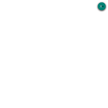
×
×
×
×
×