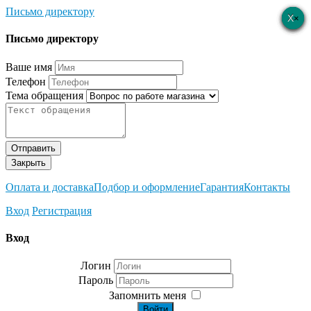
Письмо директору
×
×
×
×
×
Письмо директору
Ваше имя
Телефон
Тема обращения
Отправить
Закрыть
Оплата и доставка
Подбор и оформление
Гарантия
Контакты
Вход
Регистрация
Вход
Логин
Пароль
Запомнить меня
Войти