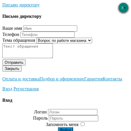
Письмо директору
×
×
×
×
×
Письмо директору
Ваше имя
Телефон
Тема обращения
Отправить
Закрыть
Оплата и доставка
Подбор и оформление
Гарантия
Контакты
Вход
Регистрация
Вход
Логин
Пароль
Запомнить меня
Войти