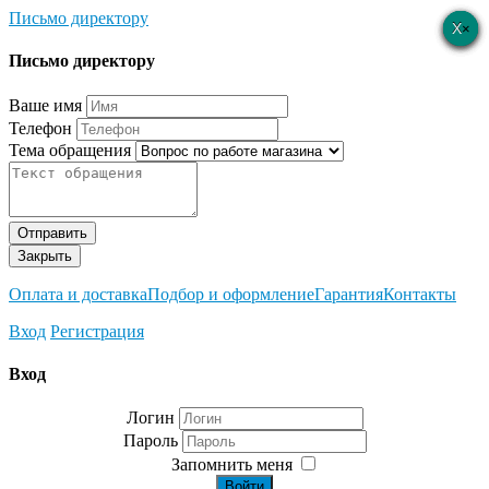
Письмо директору
×
×
×
×
×
Письмо директору
Ваше имя
Телефон
Тема обращения
Отправить
Закрыть
Оплата и доставка
Подбор и оформление
Гарантия
Контакты
Вход
Регистрация
Вход
Логин
Пароль
Запомнить меня
Войти