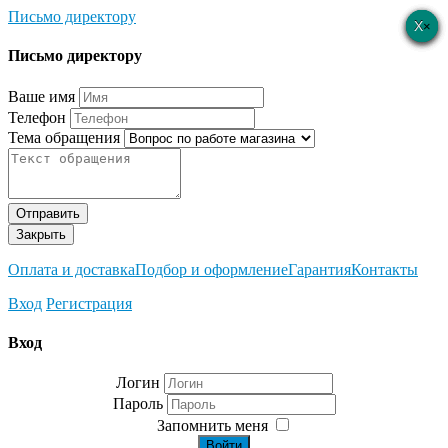
Письмо директору
×
×
×
×
×
Письмо директору
Ваше имя
Телефон
Тема обращения
Отправить
Закрыть
Оплата и доставка
Подбор и оформление
Гарантия
Контакты
Вход
Регистрация
Вход
Логин
Пароль
Запомнить меня
Войти