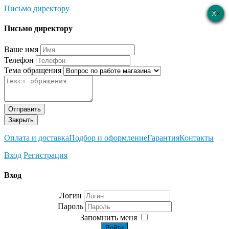
Письмо директору
×
×
×
×
×
Письмо директору
Ваше имя
Телефон
Тема обращения
Отправить
Закрыть
Оплата и доставка
Подбор и оформление
Гарантия
Контакты
Вход
Регистрация
Вход
Логин
Пароль
Запомнить меня
Войти