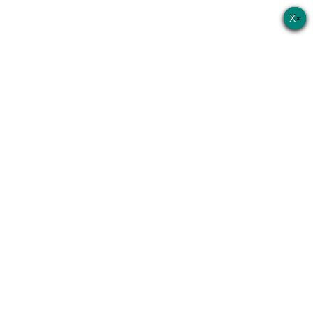
×
×
×
×
×