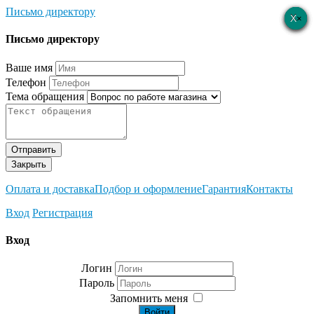
Письмо директору
×
×
×
×
×
Письмо директору
Ваше имя
Телефон
Тема обращения
Отправить
Закрыть
Оплата и доставка
Подбор и оформление
Гарантия
Контакты
Вход
Регистрация
Вход
Логин
Пароль
Запомнить меня
Войти