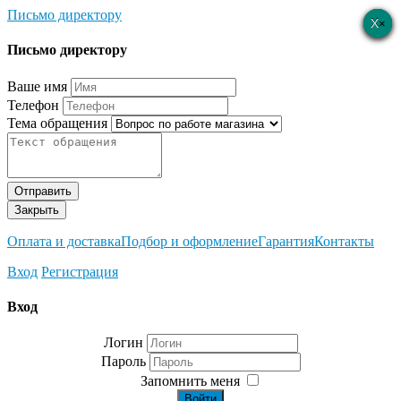
Письмо директору
×
×
×
×
×
Письмо директору
Ваше имя
Телефон
Тема обращения
Отправить
Закрыть
Оплата и доставка
Подбор и оформление
Гарантия
Контакты
Вход
Регистрация
Вход
Логин
Пароль
Запомнить меня
Войти