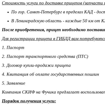
Стоимость услуги по доставке прицепов (запчасти 
По гор. Санкт-Петербург в пределах КАД - дос
В Ленинградскую область - каждые 50 км от К
После приобретения, прицеп необходимо поставит
Для регистрации прицепа в ГИБДД вам потребуютс
1. Паспорт
2. Паспорт транспортного средства (ПТС)
3. Договор купли-продажи прицепа
4. Квитанция об оплате государственных пошлин
5. Заявление
Компания СКИФ на Фучика предлагает воспользоват
Порядок получения услуги: