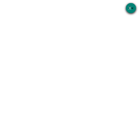
×
×
×
×
×