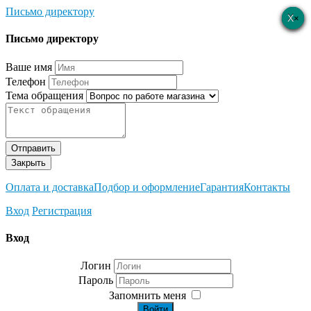
Письмо директору
×
×
×
×
×
Письмо директору
Ваше имя
Телефон
Тема обращения
Отправить
Закрыть
Оплата и доставка
Подбор и оформление
Гарантия
Контакты
Вход
Регистрация
Вход
Логин
Пароль
Запомнить меня
Войти