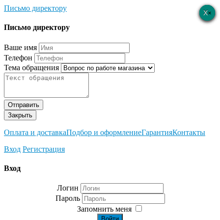
Письмо директору
×
×
×
×
×
Письмо директору
Ваше имя
Телефон
Тема обращения
Отправить
Закрыть
Оплата и доставка
Подбор и оформление
Гарантия
Контакты
Вход
Регистрация
Вход
Логин
Пароль
Запомнить меня
Войти