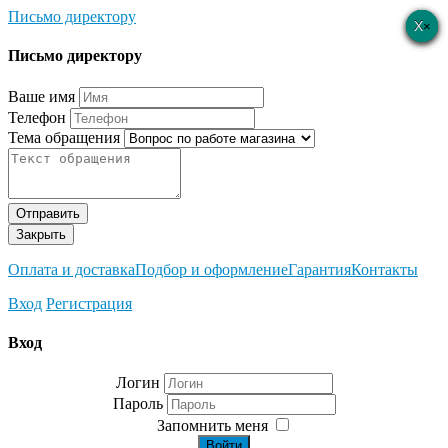
Письмо директору
×
×
×
×
×
Письмо директору
Ваше имя
Телефон
Тема обращения
Отправить
Закрыть
Оплата и доставка
Подбор и оформление
Гарантия
Контакты
Вход
Регистрация
Вход
Логин
Пароль
Запомнить меня
Войти