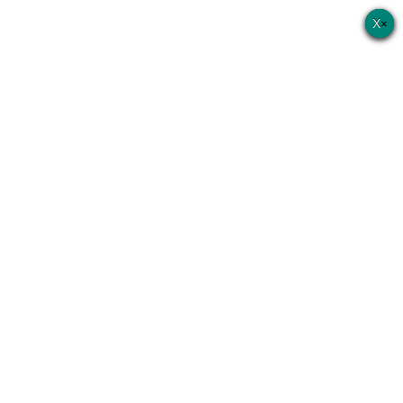
×
×
×
×
×