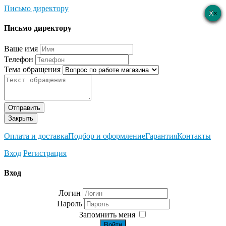
Письмо директору
×
×
×
×
×
Письмо директору
Ваше имя
Телефон
Тема обращения
Отправить
Закрыть
Оплата и доставка
Подбор и оформление
Гарантия
Контакты
Вход
Регистрация
Вход
Логин
Пароль
Запомнить меня
Войти