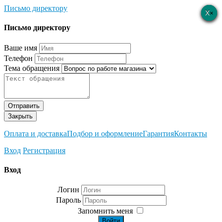
Письмо директору
×
×
×
×
×
Письмо директору
Ваше имя
Телефон
Тема обращения
Отправить
Закрыть
Оплата и доставка
Подбор и оформление
Гарантия
Контакты
Вход
Регистрация
Вход
Логин
Пароль
Запомнить меня
Войти