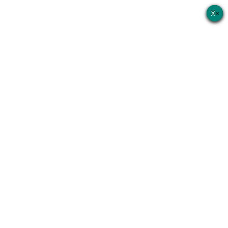
×
×
×
×
×