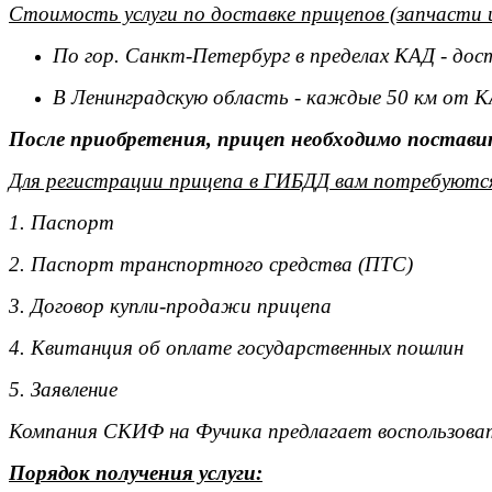
Стоимость услуги по доставке прицепов (запчасти 
По гор. Санкт-Петербург в пределах КАД - дос
В Ленинградскую область - каждые 50 км от К
После приобретения, прицеп необходимо поставит
Для регистрации прицепа в ГИБДД вам потребуютс
1. Паспорт
2. Паспорт транспортного средства (ПТС)
3. Договор купли-продажи прицепа
4. Квитанция об оплате государственных пошлин
5. Заявление
Компания СКИФ на Фучика предлагает воспользоват
Порядок получения услуги: