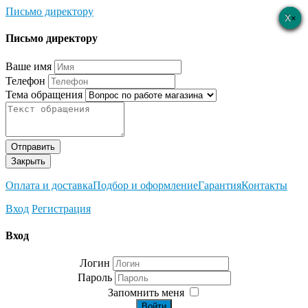
Письмо директору
×
×
×
×
×
Письмо директору
Ваше имя
Телефон
Тема обращения
Отправить
Закрыть
Оплата и доставка
Подбор и оформление
Гарантия
Контакты
Вход
Регистрация
Вход
Логин
Пароль
Запомнить меня
Войти