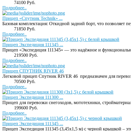
Price:
74100 Руб.
Подробнее..
Прицеп «Спутник Technik» ...
Базовая комплектация: Откидной задний борт, что позволяет пер
Price:
71850 Руб.
Подробнее..
Прицеп Экспедиция 111345 ...
Прицеп «Экспедиция 111345» — это надёжное и функциональное
Price:
219500 Руб.
Подробнее..
Прицеп СПУТНИК RIVER 46
Легковой прицеп Спутник RIVER 46 предназначен для перевозки
Price:
70500 Руб.
Подробнее..
Прицеп Экспедиция 111300 ...
Прицеп для перевозки снегоходов, мототехники, стройматериало
Price:
199600 Руб.
Подробнее..
Прицеп Экспедиция 111345 ...
Прицеп Экспедиция 111345 (3,45х1,5 м) с черной крышкой – это 