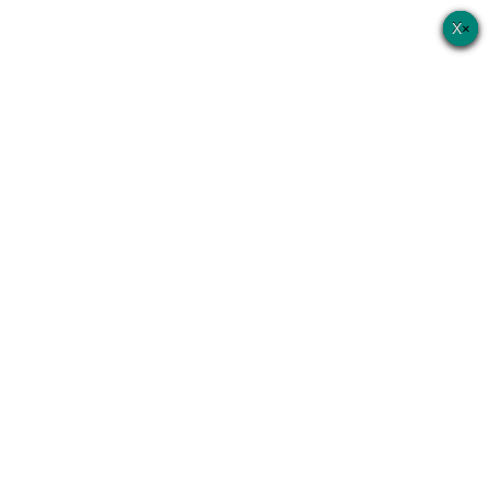
×
×
×
×
×