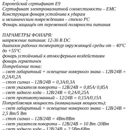
Европейский сертификат E9
Сертификат электромагнитной совместимости – EMC
Конструкция фонаря устойчива к ударам
и механическим повреждениям – стекло PC
Фонарь защищён от переменной полярности питания
ПАРАМЕТРЫ ФОНАРЯ:
напряжение питания: 12-36 В DC
диапазон рабочих температур окружающей среды от – 40°C
до +55°C
фонарь устойчивый к атмосферным воздействиям
фонарь герметичен
Потребление тока:
– свет габаритный + освещение номерного знака – 12В/24В =
0,2А/0,2A
– стоп сигнал – 12В/24В = 0,3A/0,3A
– свет указателя поворота – 12В/24В = 0,85A/ 0,85A
– свет заднего хода – 12В/24В = 0,2A/0,25A
– свет противотуманный – 12/24В = 0,15A/0,15A
Потребляемая мощность (номинальная мощность):
– свет габаритный + освещение номерного знака – 12В/24В =
2,5 Вт/5 Вт
– стоп сигнал – 12В/24В = 4Вт/8Вт
– свет указателя поворота – 12В/24В = 10 Вт /20Вт
– свет заднего хода – 12В/24B = 2,5Вт/6Вт