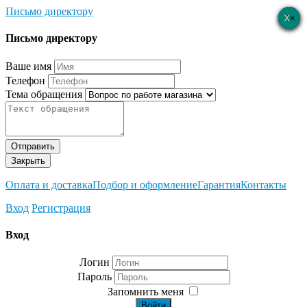
Письмо директору
×
×
×
×
×
Письмо директору
Ваше имя
Телефон
Тема обращения
Отправить
Закрыть
Оплата и доставка
Подбор и оформление
Гарантия
Контакты
Вход
Регистрация
Вход
Логин
Пароль
Запомнить меня
Войти