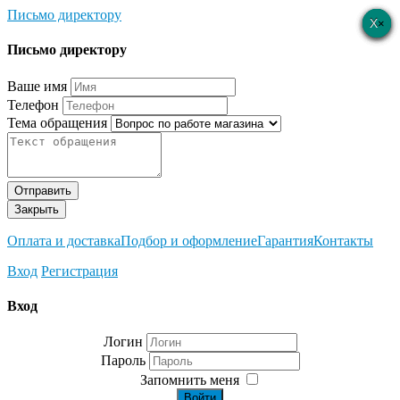
Письмо директору
×
×
×
×
×
Письмо директору
Ваше имя
Телефон
Тема обращения
Отправить
Закрыть
Оплата и доставка
Подбор и оформление
Гарантия
Контакты
Вход
Регистрация
Вход
Логин
Пароль
Запомнить меня
Войти