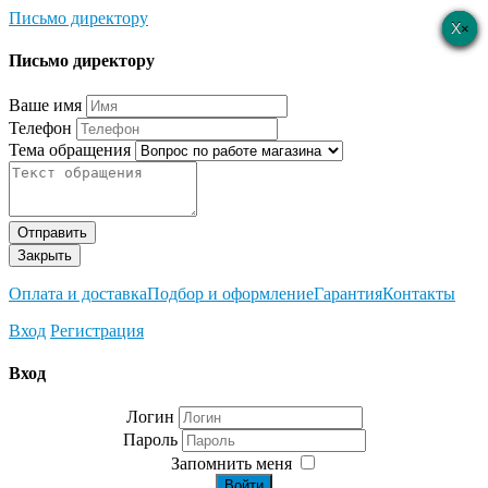
Письмо директору
×
×
×
×
×
Письмо директору
Ваше имя
Телефон
Тема обращения
Отправить
Закрыть
Оплата и доставка
Подбор и оформление
Гарантия
Контакты
Вход
Регистрация
Вход
Логин
Пароль
Запомнить меня
Войти