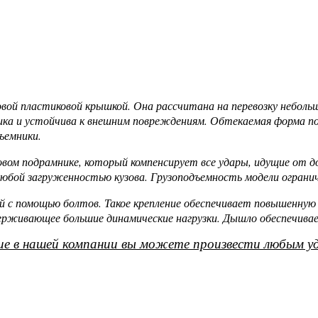
вой пластиковой крышкой. Она рассчитана на перевозку небольш
тика и устойчива к внешним повреждениям. Обтекаемая форма п
ъемники.
овом подрамнике, который компенсирует все удары, идущие от 
бой загруженностью кузова. Грузоподъемность модели ограниче
ой с помощью болтов. Такое крепление обеспечивает повышенну
рживающее большие динамические нагрузки. Дышло обеспечивает
е в нашей компании вы можете произвести любым уд