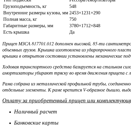
Грузоподъемность, кг
548
Внутренние размеры кузова, мм
2453×1231×290
Полная масса, кг
750
Габаритные размеры, мм
3780×1712×848
Есть крышка
Да
Прицеп МЗСА 817701.012 дополнен высокой, 85-ти сантиметро
объемных грузов. Крышка изготовлена из ударопрочного плас
крышки в открытом состоянии установлены механические под
Ходовая транспортного средства базируется на стальном сил
амортизаторы убирают тряску во время движения прицепа с лю
Рама собрана из металлической профильной трубы, соединенн
отдельные элементы. К раме крепится V-образное дышло, выде
Оплату за приобретенный прицеп или комплектующи
Наличный расчет
Банковские карты