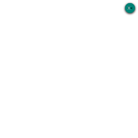
×
×
×
×
×