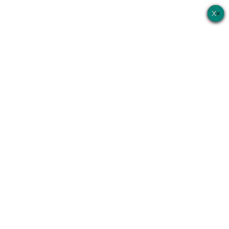
×
×
×
×
×