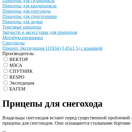
Прицепы для гидроцикла
Прицепы для квадроцикла
Прицепы для снегохода
Прицепы для спецтехники
Прицепы для лодки
Торговые прицепы
Запчасти и аксессуары для прицепов
Мотобуксировщики
Снегоходы
Прицеп Экспедиция 111934 (3,45х1,5) с крышкой
Производитель:
ВЕКТОР
МЗСА
СПУТНИК
RESPO
Экспедиция
БАГЕМ
Прицепы для снегохода
Владельцы снегоходов встают перед существенной проблемой – 
прицепы для снегоходов. Они оснащаются стальными бортами