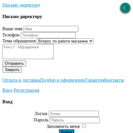
Письмо директору
×
×
×
×
×
Письмо директору
Ваше имя
Телефон
Тема обращения
Отправить
Закрыть
Оплата и доставка
Подбор и оформление
Гарантия
Контакты
Вход
Регистрация
Вход
Логин
Пароль
Запомнить меня
Войти