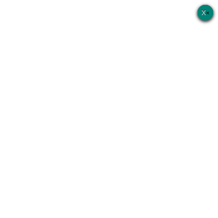
×
×
×
×
×