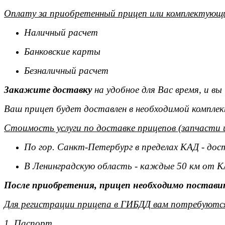
Оплату за приобретенный прицеп или комплектующи
Наличный расчет
Банковские карты
Безналичный расчет
Закажите доставку
на удобное для Вас время, и в
Ваш прицеп будет доставлен в необходимой комплек
Стоимость услуги по доставке прицепов (запчасти 
По гор. Санкт-Петербург в пределах КАД - дос
В Ленинградскую область - каждые 50 км от К
После приобретения, прицеп необходимо поставит
Для регистрации прицепа в ГИБДД вам потребуютс
1. Паспорт