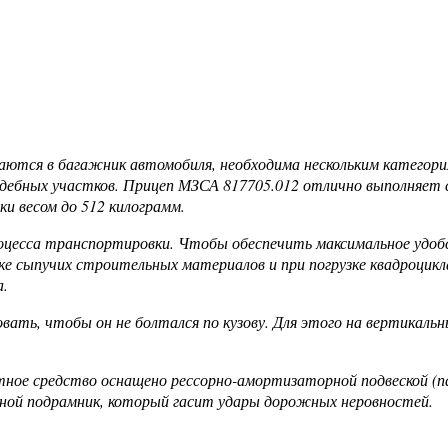
ещаются в багажник автомобиля, необходима нескольким катего
адебных участков. Прицеп МЗСА 817705.012 отлично выполняет с
и весом до 512 килограмм.
процесса транспортировки. Чтобы обеспечить максимальное удо
е сыпучих строительных материалов и при погрузке квадроцикла
а.
вать, чтобы он не болтался по кузову. Для этого на вертикал
е средство оснащено рессорно-амортизаторной подвеской (пар
ьной подрамник, который гасит удары дорожных неровностей.