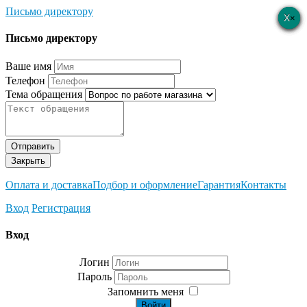
Письмо директору
×
×
×
×
×
Письмо директору
Ваше имя
Телефон
Тема обращения
Отправить
Закрыть
Оплата и доставка
Подбор и оформление
Гарантия
Контакты
Вход
Регистрация
Вход
Логин
Пароль
Запомнить меня
Войти