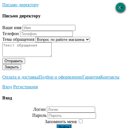
Письмо директору
×
×
×
×
×
Письмо директору
Ваше имя
Телефон
Тема обращения
Отправить
Закрыть
Оплата и доставка
Подбор и оформление
Гарантия
Контакты
Вход
Регистрация
Вход
Логин
Пароль
Запомнить меня
Войти