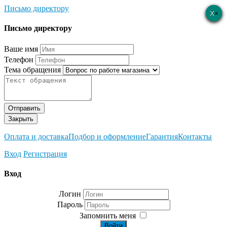
Письмо директору
×
×
×
×
×
Письмо директору
Ваше имя
Телефон
Тема обращения
Отправить
Закрыть
Оплата и доставка
Подбор и оформление
Гарантия
Контакты
Вход
Регистрация
Вход
Логин
Пароль
Запомнить меня
Войти