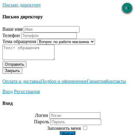
Письмо директору
×
×
×
×
×
Письмо директору
Ваше имя
Телефон
Тема обращения
Отправить
Закрыть
Оплата и доставка
Подбор и оформление
Гарантия
Контакты
Вход
Регистрация
Вход
Логин
Пароль
Запомнить меня
Войти