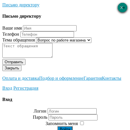
Письмо директору
×
×
×
×
×
Письмо директору
Ваше имя
Телефон
Тема обращения
Отправить
Закрыть
Оплата и доставка
Подбор и оформление
Гарантия
Контакты
Вход
Регистрация
Вход
Логин
Пароль
Запомнить меня
Войти