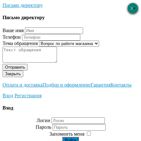
Письмо директору
×
×
×
×
×
Письмо директору
Ваше имя
Телефон
Тема обращения
Отправить
Закрыть
Оплата и доставка
Подбор и оформление
Гарантия
Контакты
Вход
Регистрация
Вход
Логин
Пароль
Запомнить меня
Войти