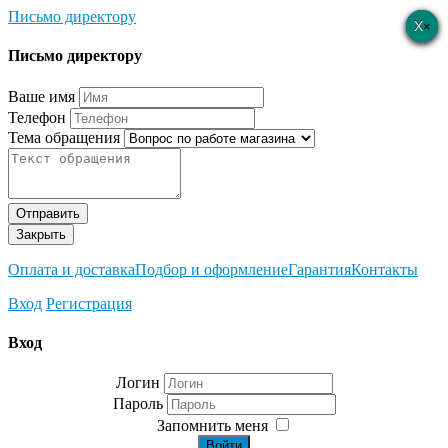
Письмо директору
×
×
×
×
×
Письмо директору
Ваше имя
Телефон
Тема обращения
Отправить
Закрыть
Оплата и доставка
Подбор и оформление
Гарантия
Контакты
Вход
Регистрация
Вход
Логин
Пароль
Запомнить меня
Войти