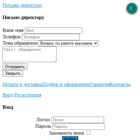
Письмо директору
×
×
×
×
×
Письмо директору
Ваше имя
Телефон
Тема обращения
Отправить
Закрыть
Оплата и доставка
Подбор и оформление
Гарантия
Контакты
Вход
Регистрация
Вход
Логин
Пароль
Запомнить меня
Войти