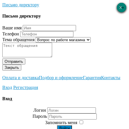
Письмо директору
×
×
×
×
×
Письмо директору
Ваше имя
Телефон
Тема обращения
Отправить
Закрыть
Оплата и доставка
Подбор и оформление
Гарантия
Контакты
Вход
Регистрация
Вход
Логин
Пароль
Запомнить меня
Войти