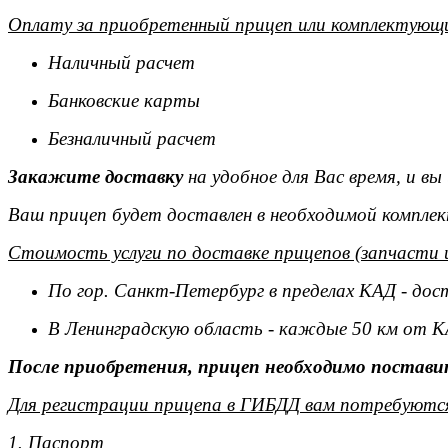
Оплату за приобретенный прицеп или комплектующи
Наличный расчет
Банковские карты
Безналичный расчет
Закажите доставку
на удобное для Вас время, и в
Ваш прицеп будет доставлен в необходимой комплек
Стоимость услуги по доставке прицепов (запчасти 
По гор. Санкт-Петербург в пределах КАД - дос
В Ленинградскую область - каждые 50 км от К
После приобретения, прицеп необходимо поставит
Для регистрации прицепа в ГИБДД вам потребуютс
1. Паспорт