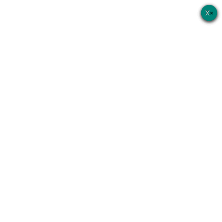
×
×
×
×
×