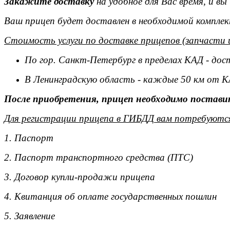
Закажите доставку
на удобное для Вас время, и в
Ваш прицеп будет доставлен в необходимой комплек
Стоимость услуги по доставке прицепов (запчасти 
По гор. Санкт-Петербург в пределах КАД - дос
В Ленинградскую область - каждые 50 км от К
После приобретения, прицеп необходимо поставит
Для регистрации прицепа в ГИБДД вам потребуютс
1. Паспорт
2. Паспорт транспортного средства (ПТС)
3. Договор купли-продажи прицепа
4. Квитанция об оплате государственных пошлин
5. Заявление