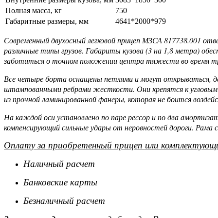
Полная масса, кг
750
Габаритные размеры, мм
4641*2000*979
Современный двухосный легковой прицеп МЗСА 817738.001 отв
различные типы грузов. Габариты кузова (3 на 1,8 метра) об
заботиться о точном положении центра тяжести во время т
Все четыре борта оснащены петлями и могут открываться, дав
штампованными ребрами жесткости. Они крепятся к угловым с
из прочной ламинированной фанеры, которая не боится воздей
На каждой оси установлено по паре рессор и по два амортиза
компенсирующий сильные удары от неровностей дороги. Рама с
Оплату за приобретенный прицеп или комплектующи
Наличный расчет
Банковские карты
Безналичный расчет