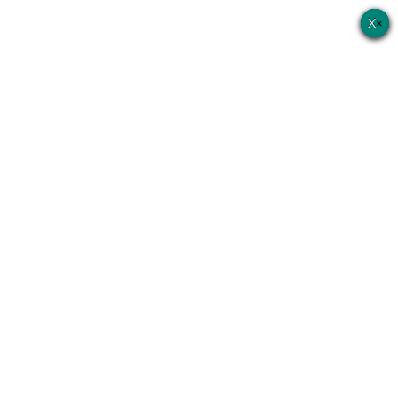
×
×
×
×
×