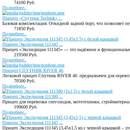
Price:
74100 Руб.
Подробнее..
Прицеп «Спутник Technik» ...
Базовая комплектация: Откидной задний борт, что позволяет пер
Price:
71850 Руб.
Подробнее..
Прицеп Экспедиция 111345 ...
Прицеп «Экспедиция 111345» — это надёжное и функциональное
Price:
219500 Руб.
Подробнее..
Прицеп СПУТНИК RIVER 46
Легковой прицеп Спутник RIVER 46 предназначен для перевозки
Price:
70500 Руб.
Подробнее..
Прицеп Экспедиция 111300 ...
Прицеп для перевозки снегоходов, мототехники, стройматериало
Price:
199600 Руб.
Подробнее..
Прицеп Экспедиция 111345 ...
Прицеп Экспедиция 111345 (3,45х1,5 м) с черной крышкой – это 