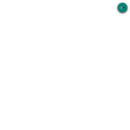
×
×
×
×
×