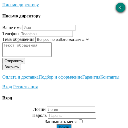
Письмо директору
×
×
×
×
×
Письмо директору
Ваше имя
Телефон
Тема обращения
Отправить
Закрыть
Оплата и доставка
Подбор и оформление
Гарантия
Контакты
Вход
Регистрация
Вход
Логин
Пароль
Запомнить меня
Войти