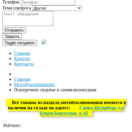
Телефон
Тема озапроса
Отправить
Закрыть
Toggle navigation
Главная
Каталог
Контакты
Главная
Мотобуксировщики
Поперечное сиденье к саням-волокушам
Все товары из раздела мотобуксировщики имеются в
наличии на складе по адресу:
Санкт-Петербург, ул.
Ольги Берггольц, д. 42
Рейтинг: