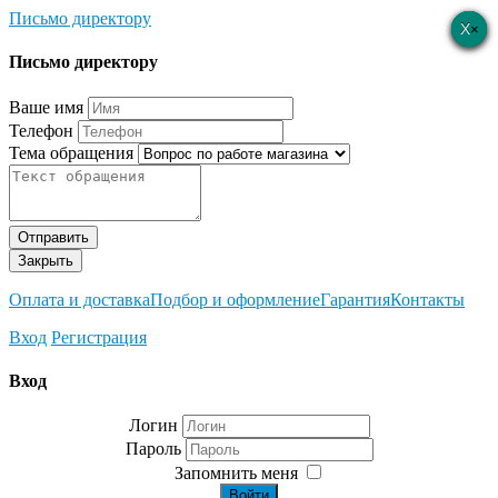
Письмо директору
×
×
×
×
×
Письмо директору
Ваше имя
Телефон
Тема обращения
Отправить
Закрыть
Оплата и доставка
Подбор и оформление
Гарантия
Контакты
Вход
Регистрация
Вход
Логин
Пароль
Запомнить меня
Войти