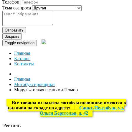
Телефон
Тема озапроса
Отправить
Закрыть
Toggle navigation
Главная
Каталог
Контакты
Главная
Мотобуксировщики
Модуль-толкач с санями Помор
Все товары из раздела мотобуксировщики имеются в
наличии на складе по адресу:
Санкт-Петербург, ул.
Ольги Берггольц, д. 42
Рейтинг: