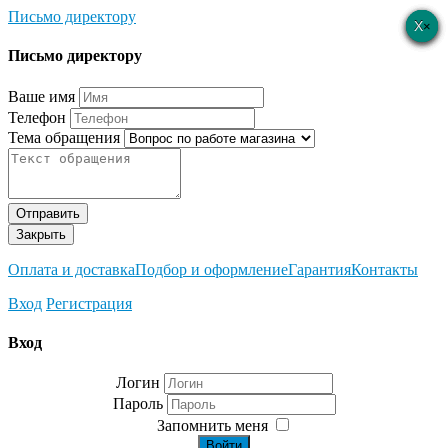
Письмо директору
×
×
×
×
×
Письмо директору
Ваше имя
Телефон
Тема обращения
Отправить
Закрыть
Оплата и доставка
Подбор и оформление
Гарантия
Контакты
Вход
Регистрация
Вход
Логин
Пароль
Запомнить меня
Войти