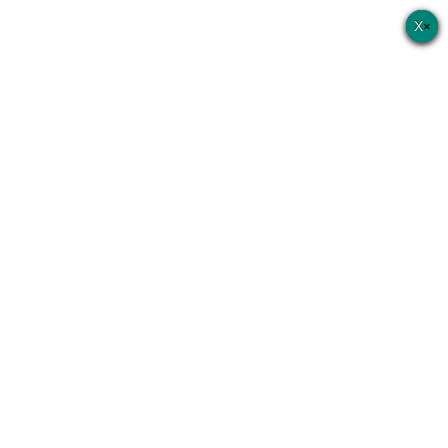
×
×
×
×
×