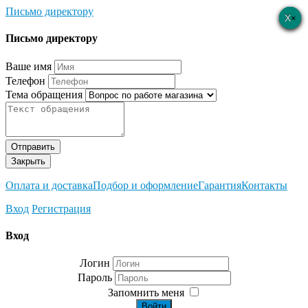
Письмо директору
×
×
×
×
×
Письмо директору
Ваше имя
Телефон
Тема обращения
Отправить
Закрыть
Оплата и доставка
Подбор и оформление
Гарантия
Контакты
Вход
Регистрация
Вход
Логин
Пароль
Запомнить меня
Войти