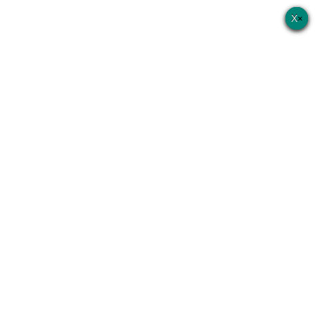
×
×
×
×
×