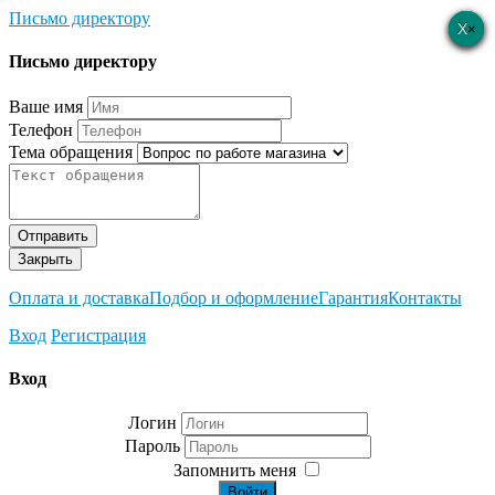
Письмо директору
×
×
×
×
×
Письмо директору
Ваше имя
Телефон
Тема обращения
Отправить
Закрыть
Оплата и доставка
Подбор и оформление
Гарантия
Контакты
Вход
Регистрация
Вход
Логин
Пароль
Запомнить меня
Войти